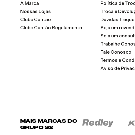
A Marca
Política de Tr
Nossas Lojas
Troca e Devolu
Clube Cantão
Dúvidas freque
Clube Cantão Regulamento
Seja um reven
Seja um consul
Trabalhe Cono
Fale Conosco
Termos e Cond
Aviso de Priva
MAIS MARCAS DO
GRUPO S2