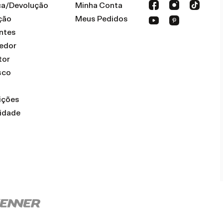
oca/Devolução
Minha Conta
ção
Meus Pedidos
ntes
dedor
tor
sco
ições
cidade