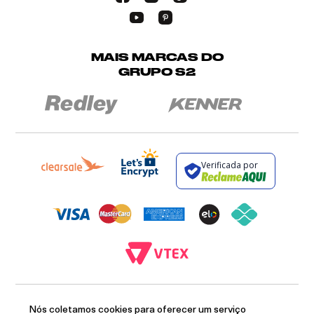
MAIS MARCAS DO
GRUPO S2
Verificada por
BROCKTON INDÚSTRIA E COMÉRCIO DE VESTUÁRIO E FACÇÕES LTDA - CNPJ:
12.093.445/0002-23
Nós coletamos cookies para oferecer um serviço