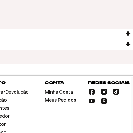
TO
CONTA
REDES SOCIAIS
oca/Devolução
Minha Conta
ção
Meus Pedidos
ntes
dedor
tor
sco