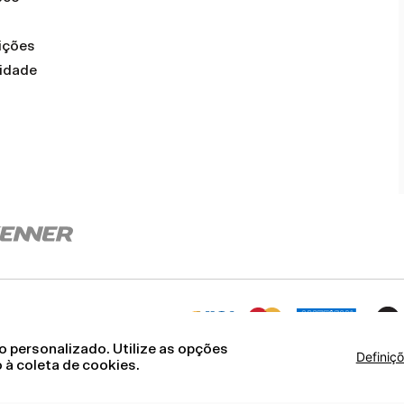
ições
cidade
 personalizado. Utilize as opções
Definiç
 à coleta de cookies.
: 12.093.445/0002-23
Cookies
Ter
ANEIRO. CEP.: 27.175-000