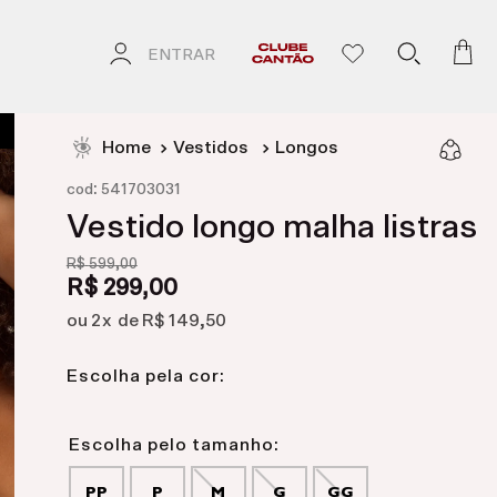
ENTRAR
Vestidos
Longos
:
cod
541703031
Vestido longo malha listras
R$
599
,
00
R$
299
,
00
2
R$
149
,
50
Escolha pela cor:
PP
P
M
G
GG