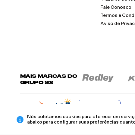
Fale Conosco
Termos e Cond
Aviso de Priva
MAIS MARCAS DO
GRUPO S2
Verificada por
Nós coletamos cookies para oferecer um serviço
abaixo para configurar suas preferências quanto
BROCKTON INDÚSTRIA E COMÉRCIO DE VESTUÁRIO E FACÇÕES LTDA - CNPJ
RUA JUMECY RODRIGUES GOMES, 331 - ANEXO 2 - CENTRO - PIRAÍ - RIO DE J