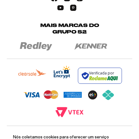
MAIS MARCAS DO
GRUPO S2
Verificada por
BROCKTON INDÚSTRIA E COMÉRCIO DE VESTUÁRIO E FACÇÕES LTDA - CNPJ:
12.093.445/0002-23
Nós coletamos cookies para oferecer um serviço