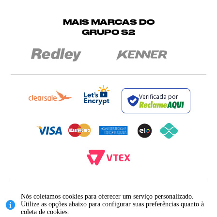
MAIS MARCAS DO
GRUPO S2
Verificada por
BROCKTON INDÚSTRIA E COMÉRCIO DE VESTUÁRIO E FACÇÕES LTDA - CNPJ:
12.093.445/0002-23
Nós coletamos cookies para oferecer um serviço personalizado.
RUA JUMECY RODRIGUES GOMES, 331 - ANEXO 2 - CENTRO - PIRAÍ - RIO DE
Utilize as opções abaixo para configurar suas preferências quanto à
JANEIRO. CEP.: 27.175-000
coleta de cookies.