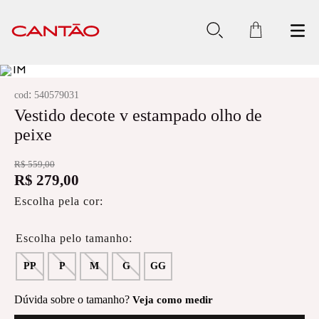
:
cod
540579031
Vestido decote v estampado olho de
peixe
R$
559
,
00
R$
279
,
00
Escolha pela cor:
PP
P
M
G
GG
Dúvida sobre o tamanho?
Veja como medir