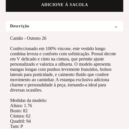
ADICIONE À SACOLA
Descrição
Cantão - Outono 26
Confeccionado em 100% viscose, este vestido longo
combina leveza e conforto com sofisticação. Possui decote
em V delicado e cinto na cintura, que permite ajuste
personalizado e valoriza a silhueta. O modelo apresenta
mangas longas com punhos levemente franzidos, bolsos
laterais para praticidade, e caimento fluido que confere
movimento ao caminhar. A estampa exclusiva adiciona
charme e personalidade à peça, tornando-a ideal para
diversas ocasiões.
Medidas da modelo:
Altura: 1.76
Busto: 82
Cintura: 62
Quadril: 94
Tam: P