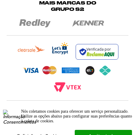
MAIS MARCAS DO
GRUPO S2
Verificada por
BROCKTON INDÚSTRIA E COMÉRCIO DE VESTUÁRIO E FACÇÕES LTDA - CNPJ:
12.093.445/0002-23
Nós coletamos cookies para oferecer um serviço personalizado.
RUA JUMECY RODRIGUES GOMES, 331 - ANEXO 2 - CENTRO - PIRAÍ - RIO DE
Utilize as opções abaixo para configurar suas preferências quanto
JANEIRO. CEP.: 27.175-000
à coleta de cookies.
Cookies
Termos e Condições