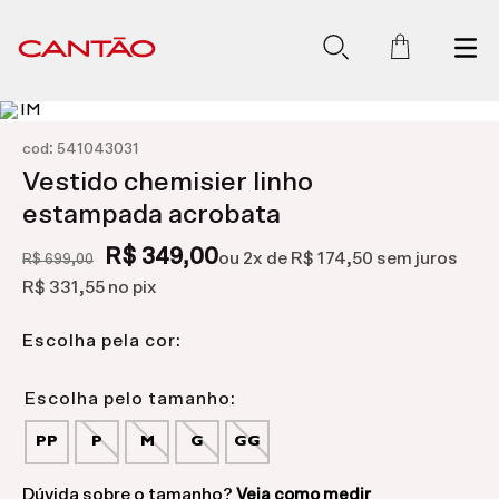
:
cod
541043031
Vestido chemisier linho
estampada acrobata
R$ 349,00
ou
2
x de
R$ 174,50
sem juros
R$ 699,00
R$ 331,55
no pix
Escolha pela cor:
PP
P
M
G
GG
Dúvida sobre o tamanho?
Veja como medir