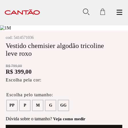
:
cod
5414571036
Vestido chemisier algodão tricoline
leve roxo
R$
799
,
00
R$
399
,
00
Escolha pela cor:
PP
P
M
G
GG
Dúvida sobre o tamanho?
Veja como medir