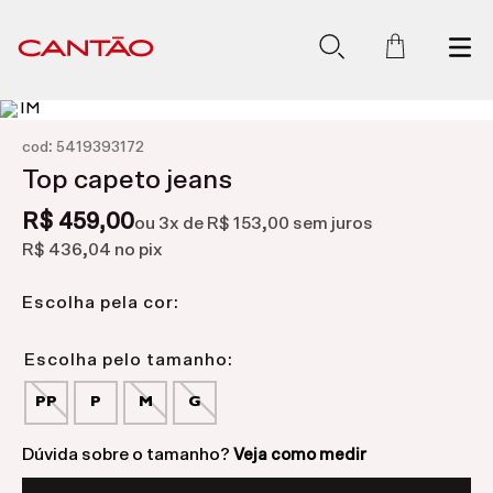
:
cod
5419393172
Top capeto jeans
R$ 459,00
ou
3
x de
R$ 153,00
sem juros
R$ 436,04
no pix
Escolha pela cor:
PP
P
M
G
Dúvida sobre o tamanho?
Veja como medir