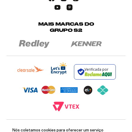
MAIS MARCAS DO
GRUPO S2
Verificada por
BROCKTON INDÚSTRIA E COMÉRCIO DE VESTUÁRIO E FACÇÕES LTDA - CNPJ:
12.093.445/0002-23
Nós coletamos cookies para oferecer um serviço