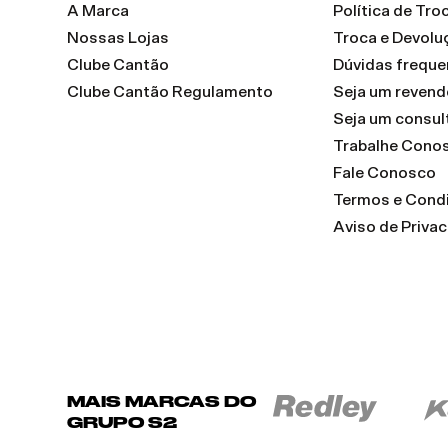
A Marca
Política de Tr
Nossas Lojas
Troca e Devolu
Clube Cantão
Dúvidas freque
Clube Cantão Regulamento
Seja um reven
Seja um consul
Trabalhe Cono
Fale Conosco
Termos e Cond
Aviso de Priva
MAIS MARCAS DO
GRUPO S2