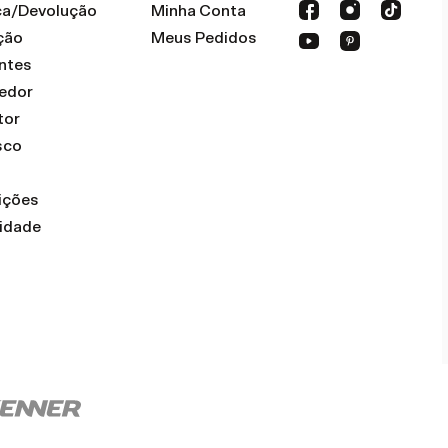
oca/Devolução
Minha Conta
ção
Meus Pedidos
ntes
dedor
tor
sco
ições
cidade