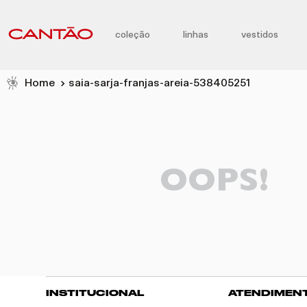
coleção
linhas
vestidos
saia-sarja-franjas-areia-538405251
OOPS!
INSTITUCIONAL
ATENDIMEN