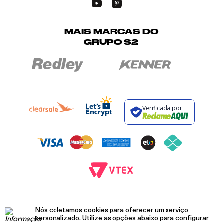
MAIS MARCAS DO
GRUPO S2
Verificada por
BROCKTON INDÚSTRIA E COMÉRCIO DE VESTUÁRIO E FACÇÕES LTDA - CNPJ:
12.093.445/0002-23
Nós coletamos cookies para oferecer um serviço
RUA JUMECY RODRIGUES GOMES, 331 - ANEXO 2 - CENTRO - PIRAÍ - RIO DE
personalizado. Utilize as opções abaixo para configurar