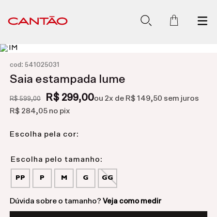
:
cod
541025031
Saia estampada lume
R$ 299,00
ou
2
x de
R$ 149,50
sem juros
R$ 599,00
R$ 284,05
no pix
Escolha pela cor:
PP
P
M
G
GG
Dúvida sobre o tamanho?
Veja como medir