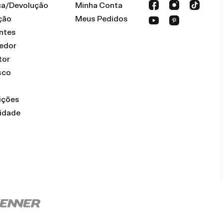
oca/Devolução
Minha Conta
ção
Meus Pedidos
ntes
dedor
tor
sco
ições
cidade