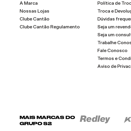
A Marca
Política de Tr
Nossas Lojas
Troca e Devolu
Clube Cantão
Dúvidas freque
Clube Cantão Regulamento
Seja um reven
Seja um consul
Trabalhe Cono
Fale Conosco
Termos e Cond
Aviso de Priva
MAIS MARCAS DO
GRUPO S2