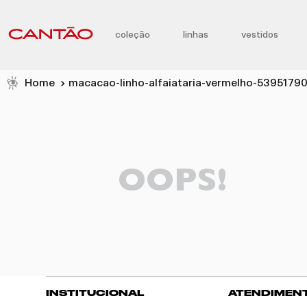
coleção
linhas
vestidos
macacao-linho-alfaiataria-vermelho-5395179
OOPS!
INSTITUCIONAL
ATENDIMEN