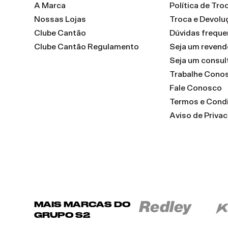
A Marca
Política de Tr
Nossas Lojas
Troca e Devolu
Clube Cantão
Dúvidas freque
Clube Cantão Regulamento
Seja um reven
Seja um consul
Trabalhe Cono
Fale Conosco
Termos e Cond
Aviso de Priva
MAIS MARCAS DO
GRUPO S2