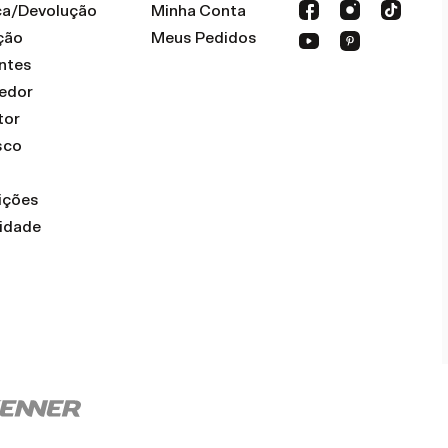
oca/Devolução
Minha Conta
ção
Meus Pedidos
ntes
dedor
tor
sco
ições
cidade