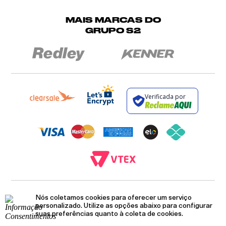
MAIS MARCAS DO
GRUPO S2
Verificada por
BROCKTON INDÚSTRIA E COMÉRCIO DE VESTUÁRIO E FACÇÕES LTDA - CNPJ:
Nós coletamos cookies para oferecer um serviço
12.093.445/0002-23
RUA JUMECY RODRIGUES GOMES, 331 - ANEXO 2 - CENTRO - PIRAÍ - RIO DE
personalizado. Utilize as opções abaixo para configurar
JANEIRO. CEP.: 27.175-000
suas preferências quanto à coleta de cookies.