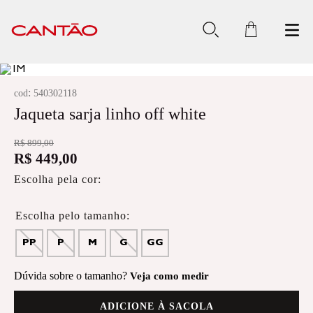
:
cod
540302118
Jaqueta sarja linho off white
R$
899
,
00
R$
449
,
00
Escolha pela cor:
PP
P
M
G
GG
Dúvida sobre o tamanho?
Veja como medir
ADICIONE À SACOLA