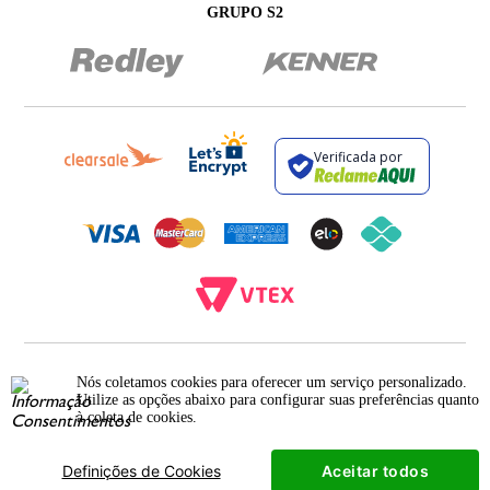
GRUPO S2
Verificada por
BROCKTON INDÚSTRIA E COMÉRCIO DE VESTUÁRIO E FACÇÕES LTDA - CNPJ:
12.093.445/0002-23
Nós coletamos cookies para oferecer um serviço personalizado.
RUA JUMECY RODRIGUES GOMES, 331 - ANEXO 2 - CENTRO - PIRAÍ - RIO DE
Utilize as opções abaixo para configurar suas preferências quanto
JANEIRO. CEP.: 27.175-000
à coleta de cookies.
Cookies
Termos e Condições
Definições de Cookies
Aceitar todos
Política de Privacidade
Mapa do Site