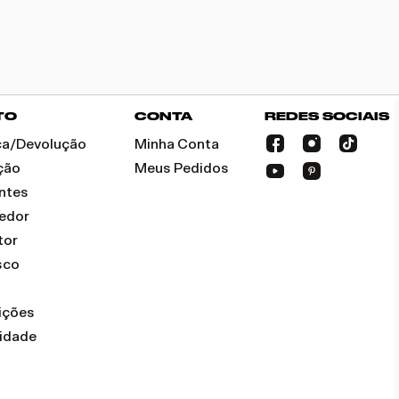
TO
CONTA
REDES SOCIAIS
oca/Devolução
Minha Conta
ção
Meus Pedidos
ntes
dedor
tor
sco
ições
cidade