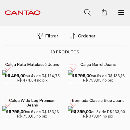
Filtrar
Ordenar
18
PRODUTOS
Calça Reta Matelassê Jeans
Calça Barrel Jeans
R$ 499,00
R$ 799,00
ou
4
x de
R$ 124,75
ou
6
x de
R$ 133,16
R$ 474,04
no pix
R$ 759,05
no pix
Calça Wide Leg Premium
Bermuda Classic Blue Jeans
Jeans
R$ 799,00
R$ 399,00
ou
6
x de
R$ 133,16
ou
3
x de
R$ 133,00
R$ 759,05
no pix
R$ 379,04
no pix