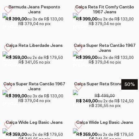
Bermuda Jeans Pesponto
Calça Reta Fit Comfy Cantão
Jeans
1967 Jeans
R$ 399,00
R$ 399,00
ou
3
x de
R$ 133,00
ou
3
x de
R$ 133,00
R$ 379,04
no pix
R$ 379,04
no pix
Calça Reta Liberdade Jeans
Calça Super Reta Cantão 1967
Jeans
R$ 359,00
R$ 399,00
ou
2
x de
R$ 179,50
ou
3
x de
R$ 133,00
R$ 341,05
no pix
R$ 379,04
no pix
Calça Super Reta Cantão 1967
Calça Super Reta Stone Jeans
50
%
Jeans
R$ 399,00
R$ 499,00
ou
3
x de
R$ 133,00
R$ 379,04
no pix
R$ 249,00
ou
2
x de
R$ 124,50
R$ 236,55
no pix
Calça Wide Leg Basic Jeans
Calça Wide Leg Basic Jeans
R$ 359,00
R$ 359,00
ou
2
x de
R$ 179,50
ou
2
x de
R$ 179,50