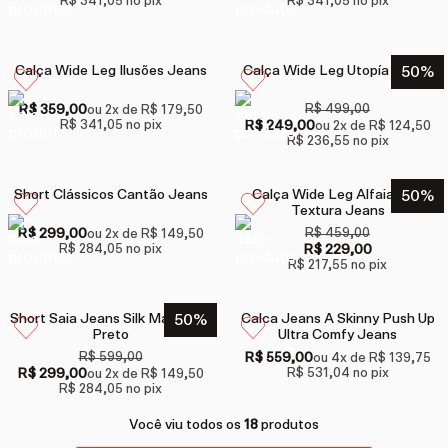
R$ 341,05
no pix
R$ 341,05
no pix
Calça Wide Leg Ilusões Jeans
Calça Wide Leg Utopía Jeans
50
%
R$ 359,00
R$ 499,00
ou
2
x de
R$ 179,50
R$ 341,05
no pix
R$ 249,00
ou
2
x de
R$ 124,50
R$ 236,55
no pix
Short Clássicos Cantão Jeans
Calça Wide Leg Alfaiataria
50
%
Textura Jeans
R$ 299,00
R$ 459,00
ou
2
x de
R$ 149,50
R$ 284,05
no pix
R$ 229,00
R$ 217,55
no pix
Short Saia Jeans Silk Mandalas
50
%
Calca Jeans A Skinny Push Up
Preto
Ultra Comfy Jeans
R$ 599,00
R$ 559,00
ou
4
x de
R$ 139,75
R$ 299,00
R$ 531,04
no pix
ou
2
x de
R$ 149,50
R$ 284,05
no pix
Você viu todos os
18
produtos