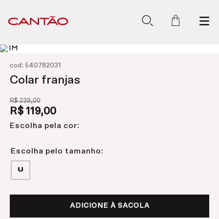
:
cod
540782031
Colar franjas
R$
239
,
00
R$
119
,
00
Escolha pela cor:
U
ADICIONE À SACOLA