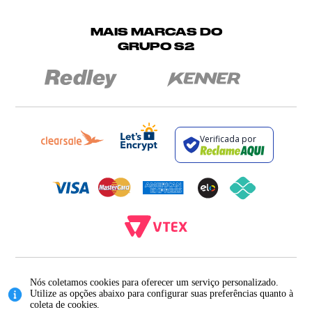
MAIS MARCAS DO
GRUPO S2
Verificada por
BROCKTON INDÚSTRIA E COMÉRCIO DE VESTUÁRIO E FACÇÕES LTDA - CNPJ:
12.093.445/0002-23
Nós coletamos cookies para oferecer um serviço personalizado.
RUA JUMECY RODRIGUES GOMES, 331 - ANEXO 2 - CENTRO - PIRAÍ - RIO DE
Utilize as opções abaixo para configurar suas preferências quanto à
JANEIRO. CEP.: 27.175-000
coleta de cookies.