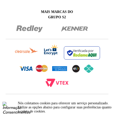
MAIS MARCAS DO
GRUPO S2
Verificada por
BROCKTON INDÚSTRIA E COMÉRCIO DE VESTUÁRIO E FACÇÕES LTDA - CNPJ:
12.093.445/0002-23
Nós coletamos cookies para oferecer um serviço personalizado.
RUA JUMECY RODRIGUES GOMES, 331 - ANEXO 2 - CENTRO - PIRAÍ - RIO DE
Utilize as opções abaixo para configurar suas preferências quanto
JANEIRO. CEP.: 27.175-000
à coleta de cookies.