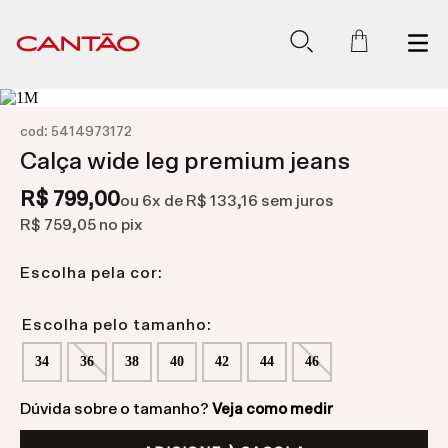
:
cod
5414973172
Calça wide leg premium jeans
R$ 799,00
ou
6
x de
R$ 133,16
sem juros
R$ 759,05
no pix
Escolha pela cor:
34
36
38
40
42
44
46
Dúvida sobre o tamanho?
Veja como medir