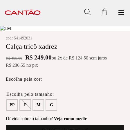
:
cod
541492031
Calça tricô xadrez
R$ 249,00
ou
2
x de
R$ 124,50
sem juros
R$ 499,00
R$ 236,55
no pix
Escolha pela cor:
PP
P
M
G
Dúvida sobre o tamanho?
Veja como medir