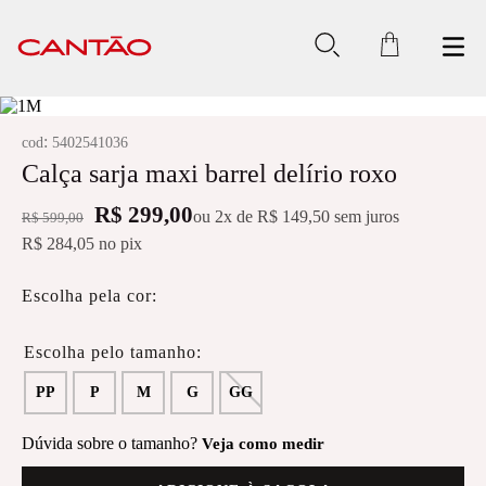
:
cod
5402541036
Calça sarja maxi barrel delírio roxo
R$ 299,00
ou
2
x de
R$ 149,50
sem juros
R$ 599,00
R$ 284,05
no pix
Escolha pela cor:
PP
P
M
G
GG
Dúvida sobre o tamanho?
Veja como medir