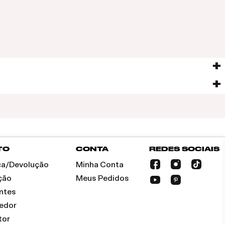
TO
CONTA
REDES SOCIAIS
oca/Devolução
Minha Conta
ção
Meus Pedidos
ntes
dedor
tor