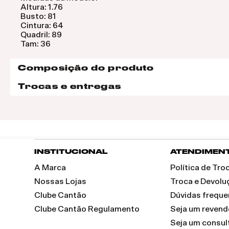
Altura: 1.76
Busto: 81
Cintura: 64
Quadril: 89
Tam: 36
Composição do produto
Trocas e entregas
INSTITUCIONAL
ATENDIMEN
A Marca
Política de Tr
Nossas Lojas
Troca e Devolu
Clube Cantão
Dúvidas freque
Clube Cantão Regulamento
Seja um reven
Seja um consul