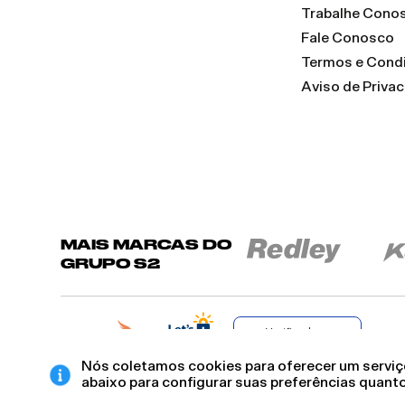
Trabalhe Cono
Fale Conosco
Termos e Cond
Aviso de Priva
MAIS MARCAS DO
GRUPO S2
Verificada por
Nós coletamos cookies para oferecer um serviço
abaixo para configurar suas preferências quanto
BROCKTON INDÚSTRIA E COMÉRCIO DE VESTUÁRIO E FACÇÕES LTDA - CNPJ