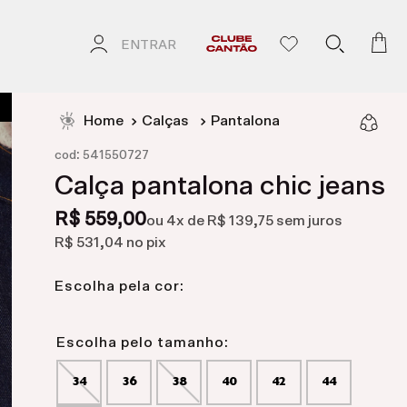
ENTRAR
Calças
Pantalona
:
cod
541550727
Calça pantalona chic jeans
R$ 559,00
ou
4
x de
R$ 139,75
sem juros
R$ 531,04
no pix
Escolha pela cor:
34
36
38
40
42
44