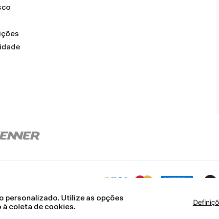
sco
ições
cidade
 personalizado. Utilize as opções
Definiç
 à coleta de cookies.
: 12.093.445/0002-23