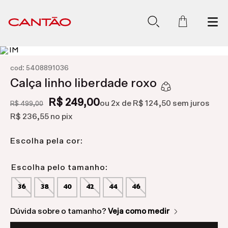
:
cod
5408891036
Calça linho liberdade roxo
R$ 249,00
ou
2
x de
R$ 124,50
sem juros
R$ 499,00
R$ 236,55
no pix
Escolha pela cor:
36
38
40
42
44
46
Dúvida sobre o tamanho?
Veja como medir