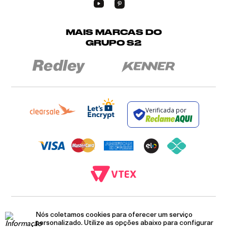
MAIS MARCAS DO
GRUPO S2
Verificada por
BROCKTON INDÚSTRIA E COMÉRCIO DE VESTUÁRIO E FACÇÕES LTDA - CNPJ:
12.093.445/0002-23
Nós coletamos cookies para oferecer um serviço
RUA JUMECY RODRIGUES GOMES, 331 - ANEXO 2 - CENTRO - PIRAÍ - RIO DE
personalizado. Utilize as opções abaixo para configurar