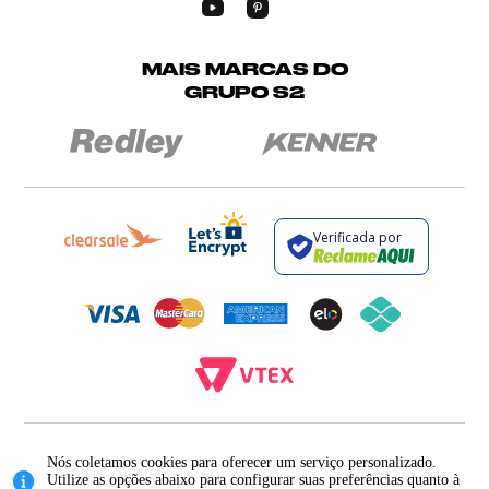
MAIS MARCAS DO
GRUPO S2
Verificada por
BROCKTON INDÚSTRIA E COMÉRCIO DE VESTUÁRIO E FACÇÕES LTDA - CNPJ:
12.093.445/0002-23
Nós coletamos cookies para oferecer um serviço personalizado.
RUA JUMECY RODRIGUES GOMES, 331 - ANEXO 2 - CENTRO - PIRAÍ - RIO DE
Utilize as opções abaixo para configurar suas preferências quanto à