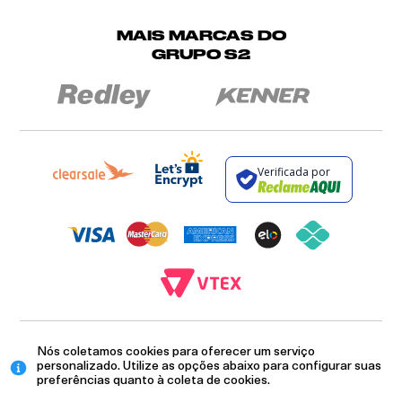
MAIS MARCAS DO
GRUPO S2
Verificada por
BROCKTON INDÚSTRIA E COMÉRCIO DE VESTUÁRIO E FACÇÕES LTDA - CNPJ:
Nós coletamos cookies para oferecer um serviço
12.093.445/0002-23
RUA JUMECY RODRIGUES GOMES, 331 - ANEXO 2 - CENTRO - PIRAÍ - RIO DE
personalizado. Utilize as opções abaixo para configurar suas
JANEIRO. CEP.: 27.175-000
preferências quanto à coleta de cookies.