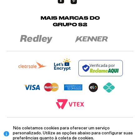
MAIS MARCAS DO
GRUPO S2
Verificada por
BROCKTON INDÚSTRIA E COMÉRCIO DE VESTUÁRIO E FACÇÕES LTDA - CNPJ:
Nós coletamos cookies para oferecer um serviço
12.093.445/0002-23
RUA JUMECY RODRIGUES GOMES, 331 - ANEXO 2 - CENTRO - PIRAÍ - RIO DE
personalizado. Utilize as opções abaixo para configurar suas
JANEIRO. CEP.: 27.175-000
preferências quanto à coleta de cookies.