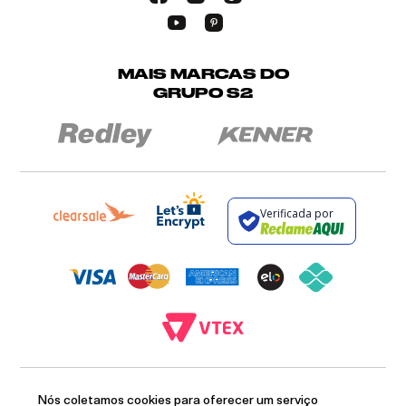
MAIS MARCAS DO
GRUPO S2
Verificada por
BROCKTON INDÚSTRIA E COMÉRCIO DE VESTUÁRIO E FACÇÕES LTDA - CNPJ:
12.093.445/0002-23
Nós coletamos cookies para oferecer um serviço