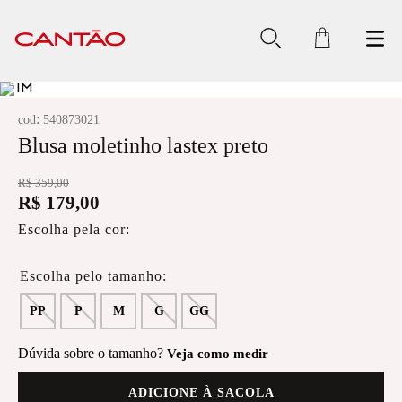
:
cod
540873021
Blusa moletinho lastex preto
R$
359
,
00
R$
179
,
00
Escolha pela cor:
PP
P
M
G
GG
Dúvida sobre o tamanho?
Veja como medir
ADICIONE À SACOLA