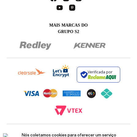
MAIS MARCAS DO
GRUPO S2
Verificada por
BROCKTON INDÚSTRIA E COMÉRCIO DE VESTUÁRIO E FACÇÕES LTDA - CNPJ:
12.093.445/0002-23
Nós coletamos cookies para oferecer um serviço