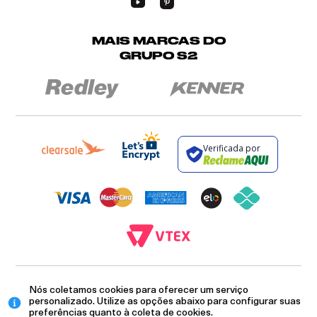
MAIS MARCAS DO
GRUPO S2
Verificada por
BROCKTON INDÚSTRIA E COMÉRCIO DE VESTUÁRIO E FACÇÕES LTDA - CNPJ:
Nós coletamos cookies para oferecer um serviço
12.093.445/0002-23
RUA JUMECY RODRIGUES GOMES, 331 - ANEXO 2 - CENTRO - PIRAÍ - RIO DE
personalizado. Utilize as opções abaixo para configurar suas
JANEIRO. CEP.: 27.175-000
preferências quanto à coleta de cookies.