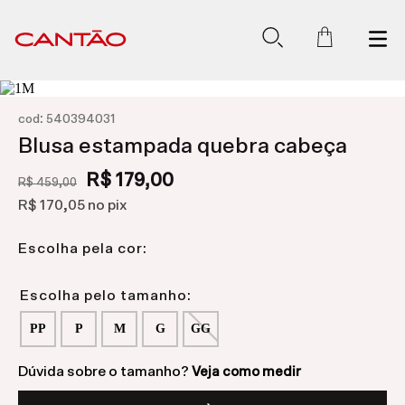
:
cod
540394031
Blusa estampada quebra cabeça
R$ 179,00
R$ 459,00
R$ 170,05
no pix
Escolha pela cor:
PP
P
M
G
GG
Dúvida sobre o tamanho?
Veja como medir