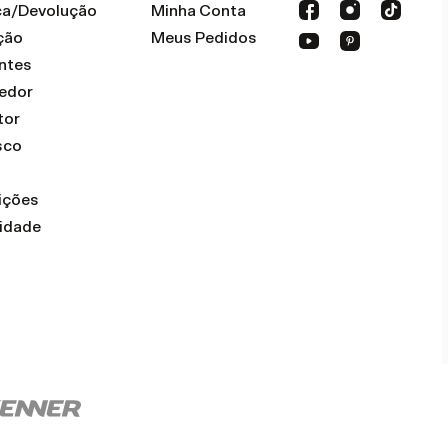
oca/Devolução
Minha Conta
ção
Meus Pedidos
ntes
dedor
tor
sco
ições
cidade