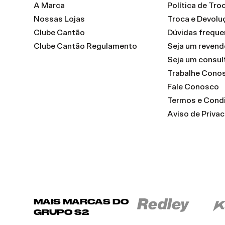
A Marca
Política de Tr
Nossas Lojas
Troca e Devolu
Clube Cantão
Dúvidas freque
Clube Cantão Regulamento
Seja um reven
Seja um consul
Trabalhe Cono
Fale Conosco
Termos e Cond
Aviso de Priva
MAIS MARCAS DO
GRUPO S2