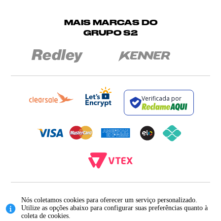
MAIS MARCAS DO
GRUPO S2
Verificada por
BROCKTON INDÚSTRIA E COMÉRCIO DE VESTUÁRIO E FACÇÕES LTDA - CNPJ:
12.093.445/0002-23
Nós coletamos cookies para oferecer um serviço personalizado.
RUA JUMECY RODRIGUES GOMES, 331 - ANEXO 2 - CENTRO - PIRAÍ - RIO DE
Utilize as opções abaixo para configurar suas preferências quanto à
JANEIRO. CEP.: 27.175-000
coleta de cookies.