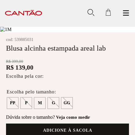
:
cod
539885031
Blusa alcinha estampada areal lab
R$
399
,
00
R$
139
,
00
Escolha pela cor:
PP
P
M
G
GG
Dúvida sobre o tamanho?
Veja como medir
ADICIONE À SACOLA