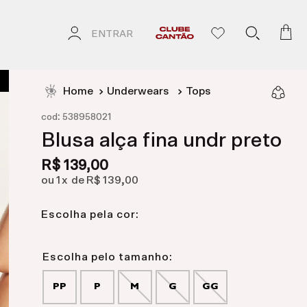
ENTRAR
Underwears
Tops
:
cod
538958021
Blusa alça fina undr preto
R$
139
,
00
1
R$
139
,
00
Escolha pela cor:
PP
P
M
G
GG