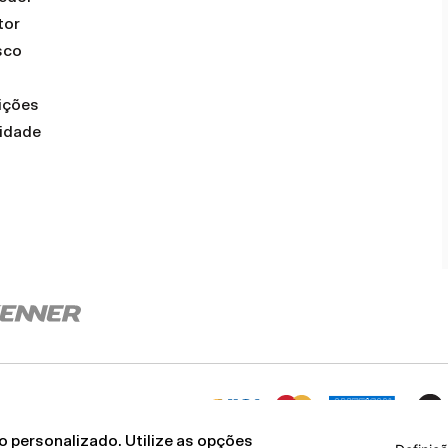
tor
sco
ições
cidade
 personalizado. Utilize as opções