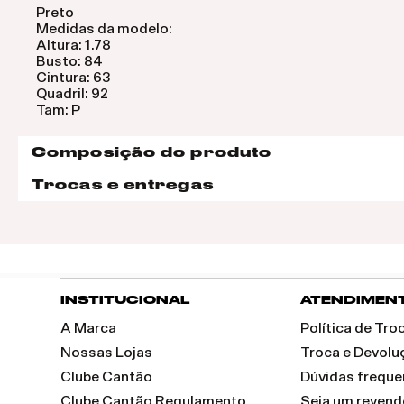
Preto
Medidas da modelo:
Altura: 1.78
Busto: 84
Cintura: 63
Quadril: 92
Tam: P
Composição do produto
Trocas e entregas
INSTITUCIONAL
ATENDIMEN
A Marca
Política de Tr
Nossas Lojas
Troca e Devolu
Clube Cantão
Dúvidas freque
Clube Cantão Regulamento
Seja um reven