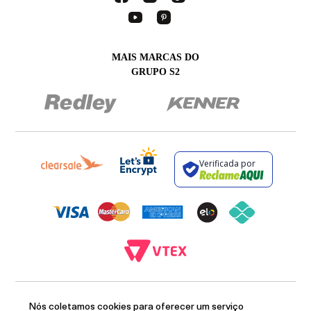
MAIS MARCAS DO
GRUPO S2
Verificada por
BROCKTON INDÚSTRIA E COMÉRCIO DE VESTUÁRIO E FACÇÕES LTDA - CNPJ:
12.093.445/0002-23
Nós coletamos cookies para oferecer um serviço