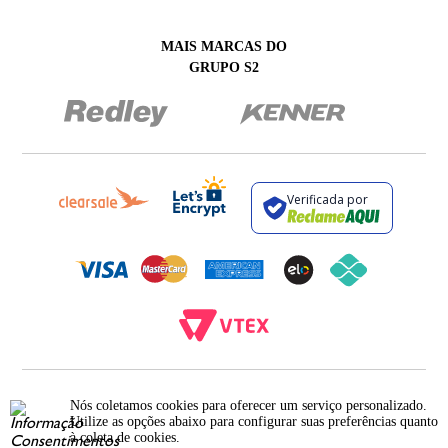
MAIS MARCAS DO
GRUPO S2
Verificada por
BROCKTON INDÚSTRIA E COMÉRCIO DE VESTUÁRIO E FACÇÕES LTDA - CNPJ:
12.093.445/0002-23
Nós coletamos cookies para oferecer um serviço personalizado.
RUA JUMECY RODRIGUES GOMES, 331 - ANEXO 2 - CENTRO - PIRAÍ - RIO DE
Utilize as opções abaixo para configurar suas preferências quanto
JANEIRO. CEP.: 27.175-000
à coleta de cookies.