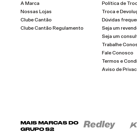
A Marca
Política de Tr
Nossas Lojas
Troca e Devolu
Clube Cantão
Dúvidas freque
Clube Cantão Regulamento
Seja um reven
Seja um consul
Trabalhe Cono
Fale Conosco
Termos e Cond
Aviso de Priva
MAIS MARCAS DO
GRUPO S2