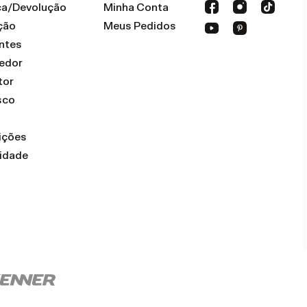
oca/Devolução
Minha Conta
ção
Meus Pedidos
ntes
dedor
tor
sco
ições
cidade