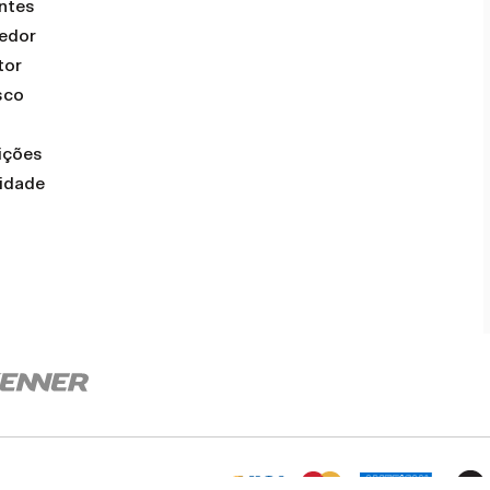
ntes
dedor
tor
sco
ições
cidade