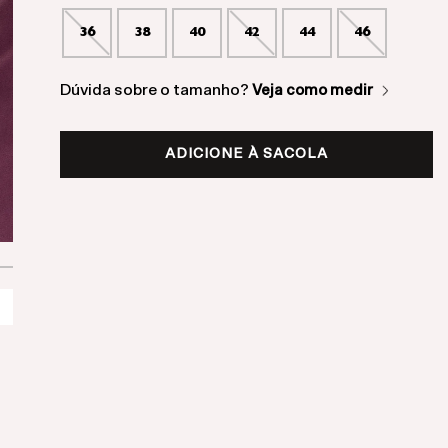
36
38
40
42
44
46
Dúvida sobre o tamanho?
Veja como medir
ADICIONE À SACOLA