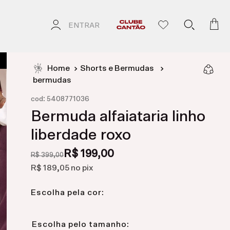
ENTRAR
Shorts e Bermudas
bermudas
:
cod
5408771036
Bermuda alfaiataria linho
liberdade roxo
R$ 199,00
R$ 399,00
R$ 189,05
no pix
Escolha pela cor: