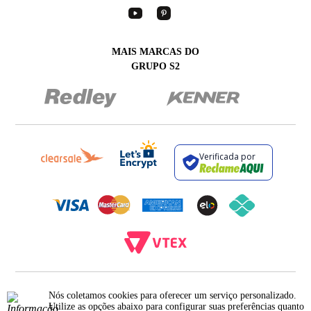
MAIS MARCAS DO
GRUPO S2
Verificada por
BROCKTON INDÚSTRIA E COMÉRCIO DE VESTUÁRIO E FACÇÕES LTDA - CNPJ:
Nós coletamos cookies para oferecer um serviço personalizado.
12.093.445/0002-23
RUA JUMECY RODRIGUES GOMES, 331 - ANEXO 2 - CENTRO - PIRAÍ - RIO DE
Utilize as opções abaixo para configurar suas preferências quanto