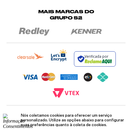
MAIS MARCAS DO
GRUPO S2
Verificada por
BROCKTON INDÚSTRIA E COMÉRCIO DE VESTUÁRIO E FACÇÕES LTDA - CNPJ:
Nós coletamos cookies para oferecer um serviço
12.093.445/0002-23
RUA JUMECY RODRIGUES GOMES, 331 - ANEXO 2 - CENTRO - PIRAÍ - RIO DE
personalizado. Utilize as opções abaixo para configurar
JANEIRO. CEP.: 27.175-000
suas preferências quanto à coleta de cookies.