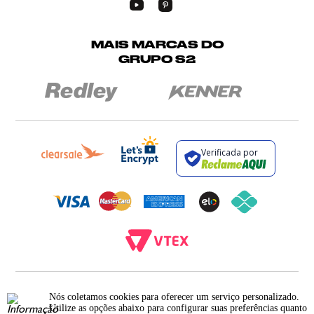
MAIS MARCAS DO
GRUPO S2
Verificada por
BROCKTON INDÚSTRIA E COMÉRCIO DE VESTUÁRIO E FACÇÕES LTDA - CNPJ:
12.093.445/0002-23
Nós coletamos cookies para oferecer um serviço personalizado.
RUA JUMECY RODRIGUES GOMES, 331 - ANEXO 2 - CENTRO - PIRAÍ - RIO DE
Utilize as opções abaixo para configurar suas preferências quanto