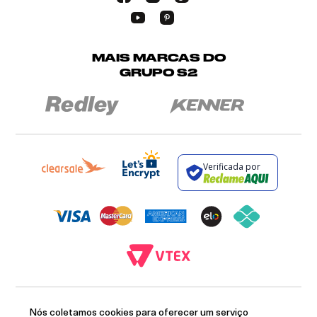
MAIS MARCAS DO
GRUPO S2
Verificada por
BROCKTON INDÚSTRIA E COMÉRCIO DE VESTUÁRIO E FACÇÕES LTDA - CNPJ:
12.093.445/0002-23
Nós coletamos cookies para oferecer um serviço